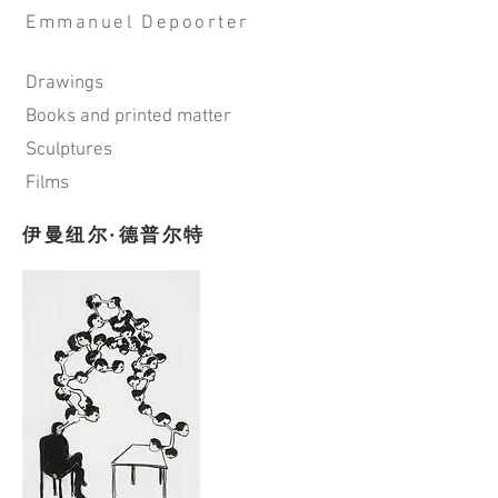
Emmanuel Depoorter
Drawings
Books and printed matter
Sculptures
Film​s
伊曼纽尔·德普尔特